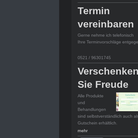
Termin
vereinbaren
Gerne nehme ich telefonisch
Ihre Terminvorschläge entgege
0521 / 96301745
Verschenke
Sie Freude
Alle Produkte
und
Behandlungen
sind selbstverständlich auch al
Gutschein erhältlich.
mehr